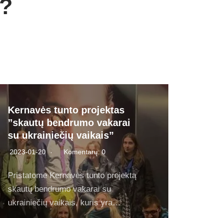
m?
Kernavės tunto projektas
”skautų bendrumo vakarai
su ukrainiečių vaikais”
2023-01-20
Komentarų: 0
Pristatome Kernavės tunto projektą
skautų bendrumo vakarai su
ukrainiečių vaikais, kuris yra…