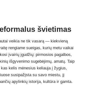
eformalus švietimas
utai veikia ne tik vasarą — kiekvieną
aitę rengiame sueigas, kurių metu vaikai
osi įvairių įgudžių: pirmosios pagalbos,
kinių išgyvenimo sugebėjimų, amatų. Taip
 kas kelis mėnesius keliauja į žygius,
iuose susipažįsta su savo miestu, jį
ančių apylinkių istorija, kultūra ir gamta.