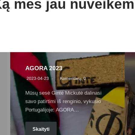
ą mes jau nuveikė
AGORA 2023
2023-04-23
Komentarų: 0
Mūsų sesė Gintė Mickutė dalinasi
savo patirtimi iš renginio, vykusio
Portugalijoje: AGORA…
Skaityti