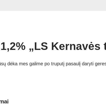
1,2%
„LS Kernavės 
ūsų dėka mes galime po truputį pasaulį daryti geres
mai