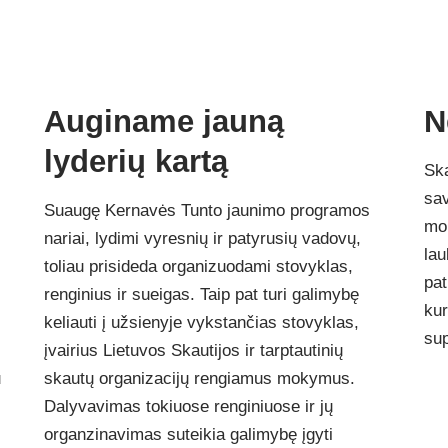
Auginame jauną
N
lyderių kartą
Ska
sav
Suaugę Kernavės Tunto jaunimo programos
mok
nariai, lydimi vyresnių ir patyrusių vadovų,
lau
toliau prisideda organizuodami stovyklas,
pat
renginius ir sueigas. Taip pat turi galimybę
kur
keliauti į užsienyje vykstančias stovyklas,
sup
įvairius Lietuvos Skautijos ir tarptautinių
u
skautų organizacijų rengiamus mokymus.
Dalyvavimas tokiuose renginiuose ir jų
organzinavimas suteikia galimybę įgyti