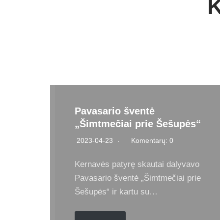
K
Pavasario šventė
„Šimtmečiai prie Šešupės“
2023-04-23
Komentarų: 0
Kernavės patyrę skautai dalyvavo
Pavasario šventė „Šimtmečiai prie
Šešupės“ ir kartu su…