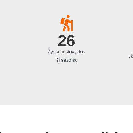
26
Žygiai ir stovyklos
sk
šį sezoną